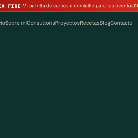
·
IA FIRE
Mi parrilla de carnes a domicilio para tus eventos
C
cio
Sobre mí
Consultoría
Proyectos
Recetas
Blog
Contacto