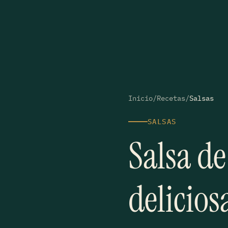
Inicio
/
Recetas
/
Salsas
SALSAS
Salsa de
deliciosa